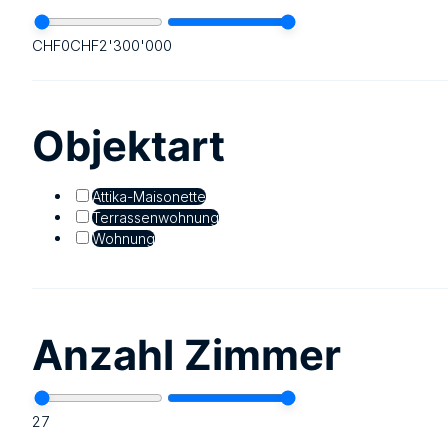
CHF
0
CHF
2'300'000
Objektart
Attika-Maisonette
Terrassenwohnung
Wohnung
Anzahl Zimmer
2
7